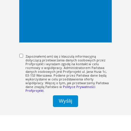
Zapoznałem(-am) się z klauzulą informacyjną
dotyczącą przetwarzania danych osobowych przez
Profprojekt i wyrażam zgodę na kontakt w celu
rozmowy o współpracy. Administratorem Państwa
danych osobowych jest Profprojekt ul. Jana Husa 1c,
03-153 Warszawa. Podane przez Państwa dane będą
wykorzystane w celu przedstawienia oferty
współpracy. Więcej o tym, jak przetwarzamy Państwa
dane znajdą Państwo w
Polityce Prywatności
Profprojekt
.
Wyślij