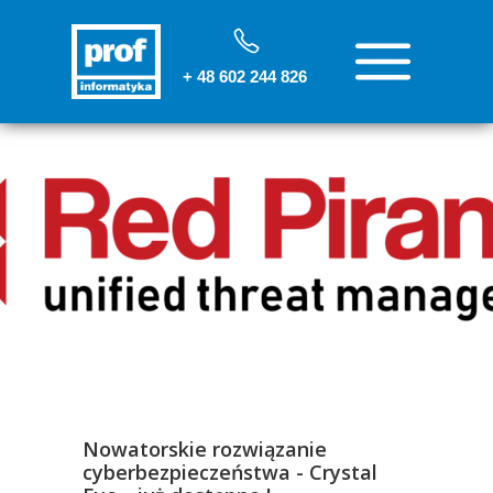
+ 48 602 244 826
Nowatorskie rozwiązanie
cyberbezpieczeństwa - Crystal